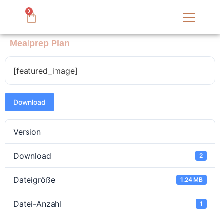
0
Mealprep Plan
[featured_image]
Download
Version
Download
2
Dateigröße
1.24 MB
Datei-Anzahl
1