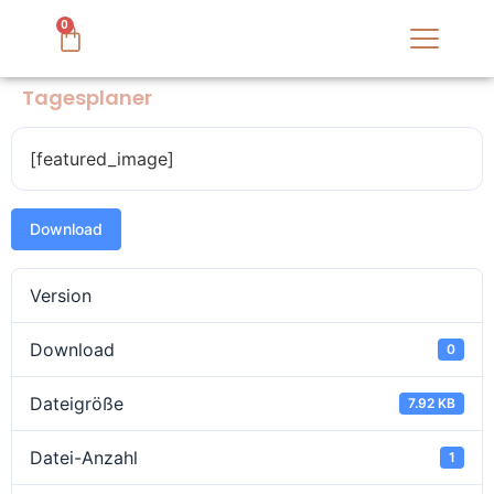
0
Tagesplaner
[featured_image]
Download
Version
Download
0
Dateigröße
7.92 KB
Datei-Anzahl
1